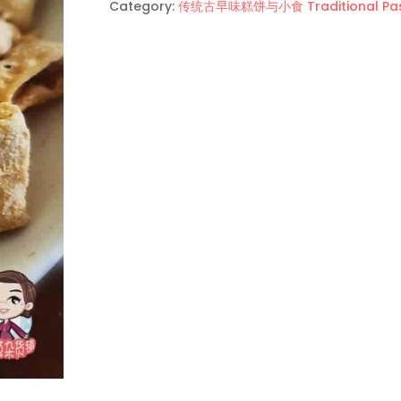
Category:
传统古早味糕饼与小食 Traditional Past
内
有
乾
坤
的
朽
木
饼
Kuih
Batang
Buruk
quantity