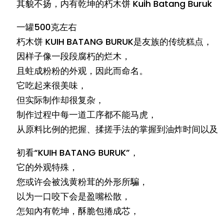
其貌不扬，内有乾坤的朽木饼 Kuih Batang Buruk
一罐500克左右
朽木饼 KUIH BATANG BURUK是友族的传统糕点，
因样子像一段段腐朽的烂木，
且蛀成粉粉的外观，因此而命名。
它吃起来很美味，
但实际制作却很复杂，
制作过程中每一道工序都不能马虎，
从原料比例的把握、揉搓手法的掌握到油炸时间以及
初看“KUIH BATANG BURUK”，
它的外观特殊，
您或许会被浅黄粉茸的外形所騙，
以为一口咬下会是盈嘴松散，
怎知內有乾坤，酥脆包捲成芯，