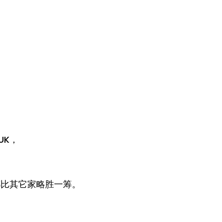
UK，
感都比其它家略胜一筹。