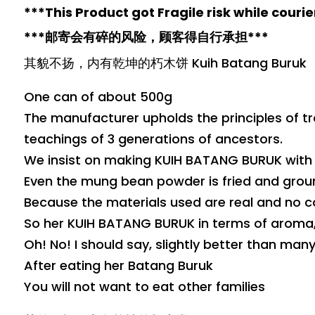
***This Product got Fragile risk while couri
***邮寄会有碎的风险，顾客得自行承担***
其貌不扬，内有乾坤的朽木饼 Kuih Batang Buruk
One can of about 500g
The manufacturer upholds the principles of tr
teachings of 3 generations of ancestors.
We insist on making KUIH BATANG BURUK with t
Even the mung bean powder is fried and groun
Because the materials used are real and no co
So her KUIH BATANG BURUK in terms of aroma, i
Oh! No! I should say, slightly better than many
After eating her Batang Buruk
You will not want to eat other families