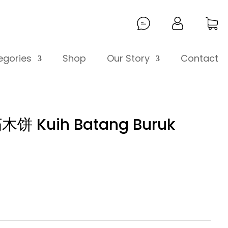
egories
Shop
Our Story
Contact
uih Batang Buruk