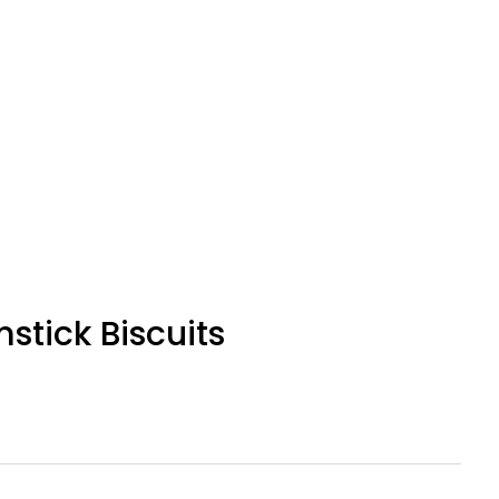
Our Story
Contact
ick Biscuits