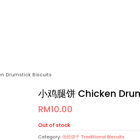
Search
Home
Categories
Shop
 Drumstick Biscuits
小鸡腿饼 Chicken Drumst
RM
10.00
Out of stock
Category:
传统饼干 Traditional Biscuits