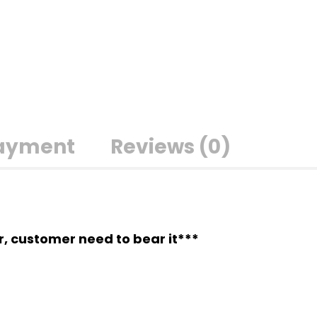
Payment
Reviews (0)
er, customer need to bear it***