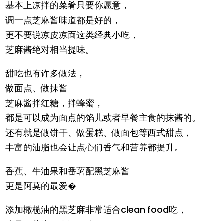
基本上凉拌的菜肴只要你愿意，
调一点芝麻酱味道都是好的，
更不要说凉皮凉面这类经典小吃，
芝麻酱绝对相当提味。
甜吃也有许多做法，
做面点、做抹酱
芝麻酱拌红糖，拌蜂蜜，
都是可以成为面点的馅儿或者早餐主食的抹酱的。
还有就是做饼干、做蛋糕、做面包等西式甜点，
丰富的油脂也会让点心们香气和营养都提升。
香蕉、牛油果和番薯配黑芝麻酱
更是阿莫的最爱�
添加橄榄油的黑芝麻非常适合clean food吃，