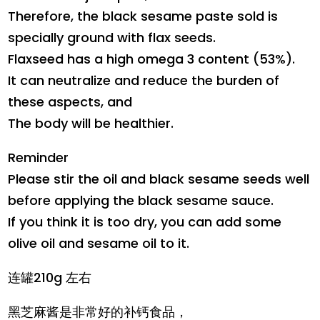
Therefore, the black sesame paste sold is
specially ground with flax seeds.
Flaxseed has a high omega 3 content (53%).
It can neutralize and reduce the burden of
these aspects, and
The body will be healthier.
Reminder
Please stir the oil and black sesame seeds well
before applying the black sesame sauce.
If you think it is too dry, you can add some
olive oil and sesame oil to it.
连罐210g 左右
黑芝麻酱是非常好的补钙食品，