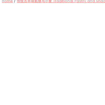
Home
/
传统古早味糕饼与小食 Traditional Pastry and Snac