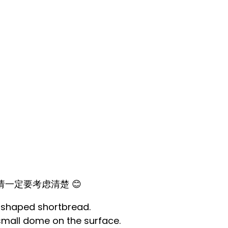
一定要考虑清楚 😊
r-shaped shortbread.
small dome on the surface.