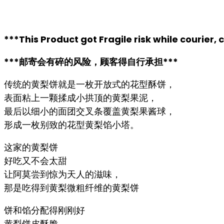
***This Product got Fragile risk while courier,
***邮寄会有碎的风险，顾客得自行承担***
传统的黄梨饼就是一枚开放式的花型酥饼，
表面粘上一颗揉成小拱顶的黄梨果泥，
最后以细小的面团交叉条覆盖黄梨果酱球，
形成一枚别致的花型黄梨馅小塔。
这家的黄梨饼
好吃又不会太甜
让阿莫尝到惊为天人的滋味，
那是吃得到黄梨微粗纤维的黄梨饼
饼和馅分配得刚刚好
黄梨饼皮酥脆，