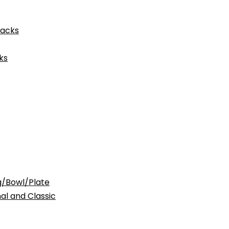
acks
ks
Bowl/Plate
nd Classic