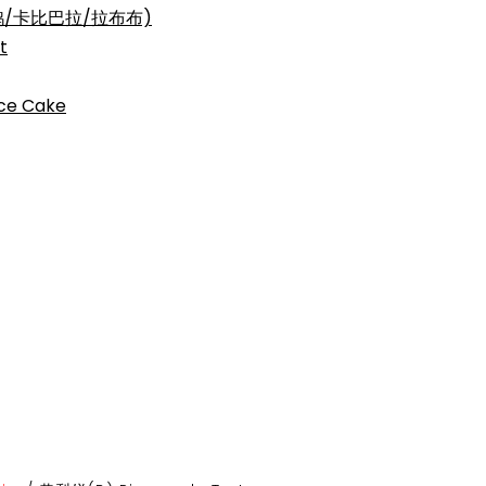
三丽鸥/卡比巴拉/拉布布)
t
ce Cake