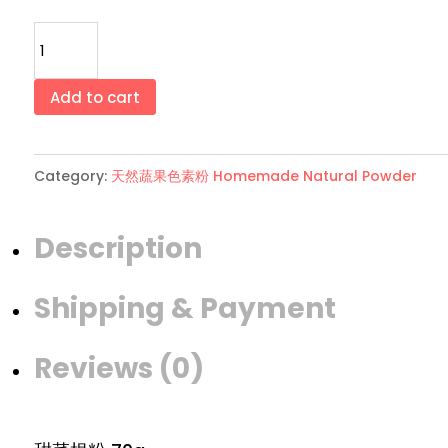
100%
甜
菜
Add to cart
根
粉
Category:
天然蔬果色素粉 Homemade Natural Powder
Homemade
Beetroot
Description
Powder
quantity
Shipping & Payment
Reviews (0)