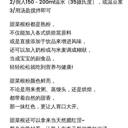
2/倒入150－200ml温水（35摄氏度），或温豆浆
3/用汤匙搅拌即可
甜菜根粉都是熟粉，
不仅能加入各式烘焙當原料
或是直接添加于饮品來增进风味，
还可以加入奶粉或与米麦调成糊狀，
当成宝宝的副食品，
轻轻松松就吃到营养与健康!
甜菜根粉颜色鲜亮，
不论是用来煮粥、蒸馒头，还是烘焙，
都带着自然的甜香，
那一抹红色，更让人胃口大开。
甜菜根还可以拿来当天然腮红涅~